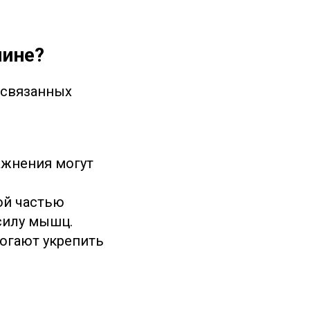
пине?
 связанных
ажнения могут
ой частью
силу мышц.
огают укрепить