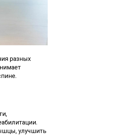
ния разных
анимает
спине.
ти,
еабилитации.
ышцы, улучшить