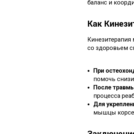
баланс и коорди
Как Кинези
Кинезитерапия 
со здоровьем с
При остеохон
помочь снизи
После травмы
процесса реа
Для укреплен
мышцы корсе
Заключени