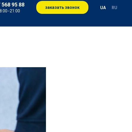
 568 95 88
заказать звонок
UA
RU
8:00−21:00